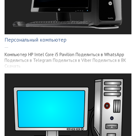
Персональный компьютер
---
Компьютер HP Intel Core i5 Pavilion Поделиться в WhatsApp
Поделиться в Telegram Поделиться в Viber Поделиться в ВК
Скачать