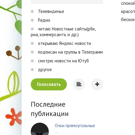
спокой
красот
Телевиденье
бескон
Радио
читаю Новостные сайты(рбк,
риа, коммерсантъ и др.)
открываю Яндекс новости
подписан на группы в Телеграмм
смотрю новости на Ютуб
другое
Голосовать
Последние
публикации
Очки прямоугольные
---