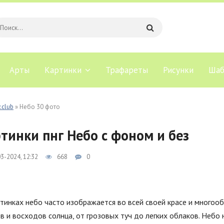
Арты
Картинки
Трафареты
Рисунки
Шаб
.club
» Небо 30 фото
тинки пнг Небо с фоном и без
3-2024, 12:32
668
0
тинках небо часто изображается во всей своей красе и многооб
в и восходов солнца, от грозовых туч до легких облаков. Неб