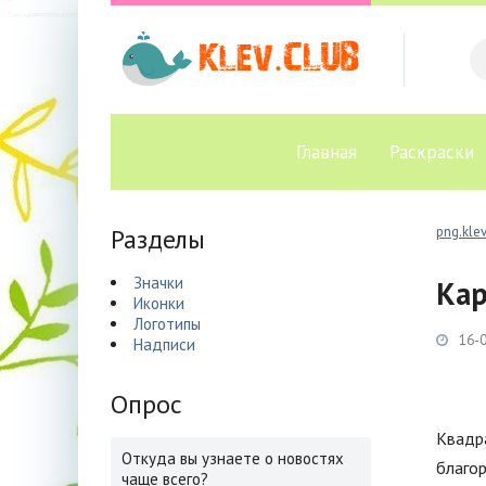
Главная
Раскраски
Разделы
png.klev
Значки
Кар
Иконки
Логотипы
16-0
Надписи
Опрос
Квадра
Откуда вы узнаете о новостях
благо
чаще всего?