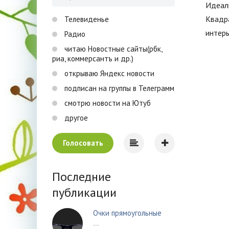
Идеаль
Квадр
Телевиденье
интерь
Радио
читаю Новостные сайты(рбк,
риа, коммерсантъ и др.)
открываю Яндекс новости
подписан на группы в Телеграмм
смотрю новости на Ютуб
другое
Голосовать
Последние
публикации
Очки прямоугольные
---