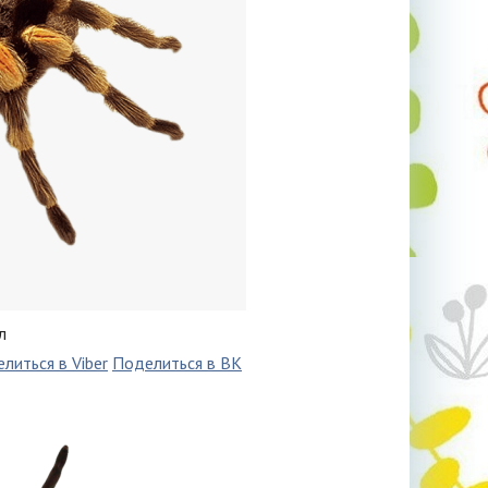
л
литься в Viber
Поделиться в ВК