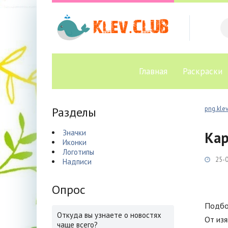
Главная
Раскраски
Разделы
png.klev
Значки
Кар
Иконки
Логотипы
25-0
Надписи
Опрос
Подбор
Откуда вы узнаете о новостях
От изя
чаще всего?