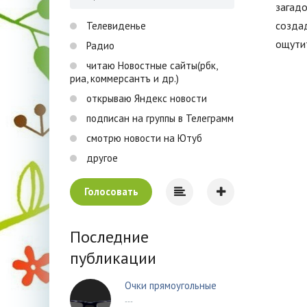
загадо
создад
Телевиденье
ощутит
Радио
читаю Новостные сайты(рбк,
риа, коммерсантъ и др.)
открываю Яндекс новости
подписан на группы в Телеграмм
смотрю новости на Ютуб
другое
Голосовать
Последние
публикации
Очки прямоугольные
---