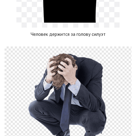
Человек держится за голову силуэт