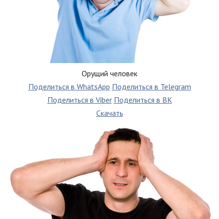
Орущий человек
Поделиться в WhatsApp
Поделиться в Telegram
Поделиться в Viber
Поделиться в ВК
Скачать