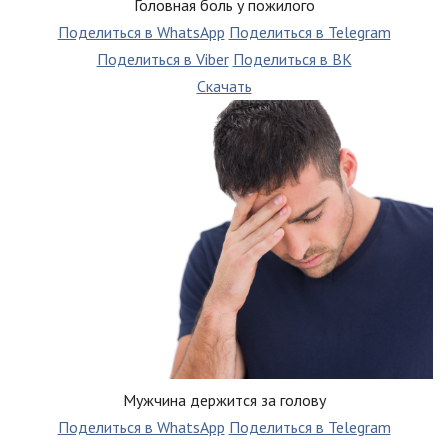
Головная боль у пожилого
Поделиться в WhatsApp
Поделиться в Telegram
Поделиться в Viber
Поделиться в ВК
Скачать
Мужчина держится за голову
Поделиться в WhatsApp
Поделиться в Telegram