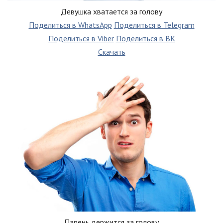
Девушка хватается за голову
Поделиться в WhatsApp
Поделиться в Telegram
Поделиться в Viber
Поделиться в ВК
Скачать
Парень держится за голову