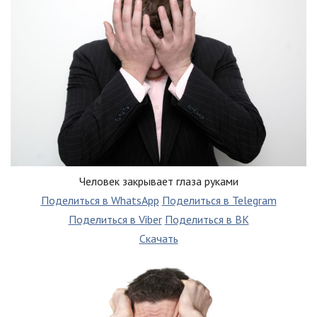
Человек закрывает глаза руками
Поделиться в WhatsApp
Поделиться в Telegram
Поделиться в Viber
Поделиться в ВК
Скачать