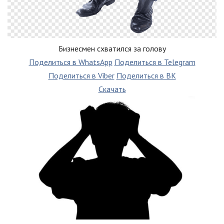
Бизнесмен схватился за голову
Поделиться в WhatsApp
Поделиться в Telegram
Поделиться в Viber
Поделиться в ВК
Скачать