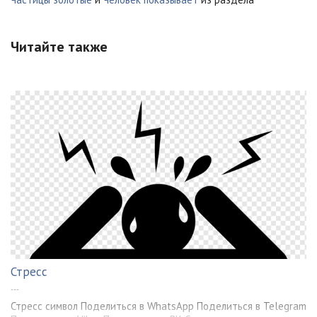
Читайте также
Стресс
---
Стресс символ Поделиться в WhatsApp Поделиться в Telegram