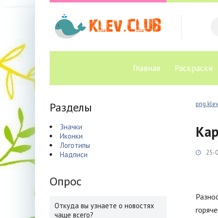
Главная
Раскраски
Разделы
png.klev
Значки
Кар
Иконки
Логотипы
25-0
Надписи
Опрос
Разноо
Откуда вы узнаете о новостях
горяче
чаще всего?