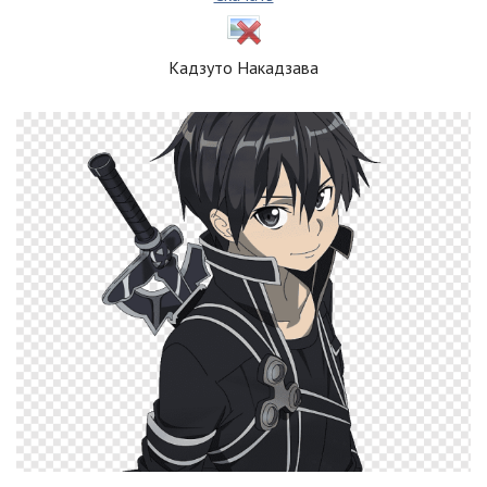
Кадзуто Накадзава