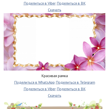
Поделиться в Viber
Поделиться в ВК
Скачать
Красивая рамка
Поделиться в WhatsApp
Поделиться в Telegram
Поделиться в Viber
Поделиться в ВК
Скачать