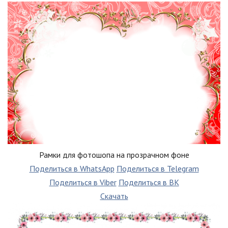
Рамки для фотошопа на прозрачном фоне
Поделиться в WhatsApp
Поделиться в Telegram
Поделиться в Viber
Поделиться в ВК
Скачать