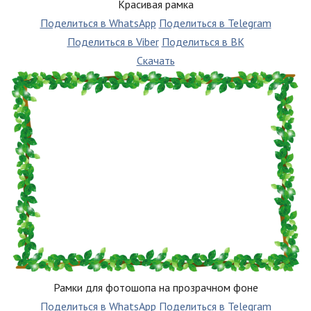
Красивая рамка
Поделиться в WhatsApp
Поделиться в Telegram
Поделиться в Viber
Поделиться в ВК
Скачать
Рамки для фотошопа на прозрачном фоне
Поделиться в WhatsApp
Поделиться в Telegram