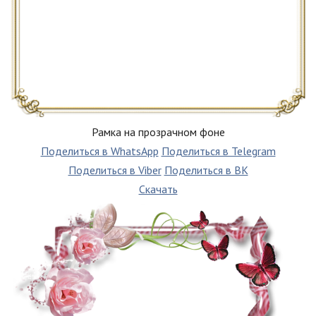
Рамка на прозрачном фоне
Поделиться в WhatsApp
Поделиться в Telegram
Поделиться в Viber
Поделиться в ВК
Скачать