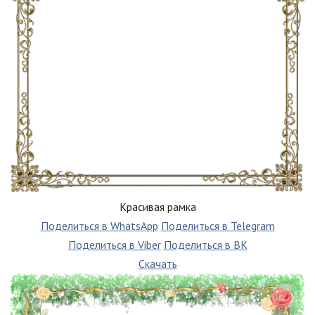
Красивая рамка
Поделиться в WhatsApp
Поделиться в Telegram
Поделиться в Viber
Поделиться в ВК
Скачать