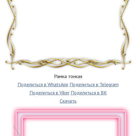
Рамка тонкая
Поделиться в WhatsApp
Поделиться в Telegram
Поделиться в Viber
Поделиться в ВК
Скачать