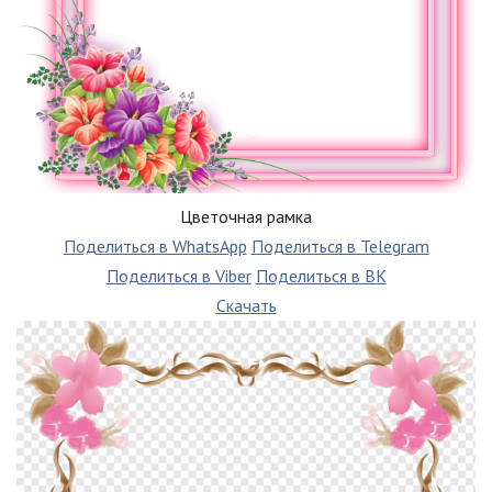
Цветочная рамка
Поделиться в WhatsApp
Поделиться в Telegram
Поделиться в Viber
Поделиться в ВК
Скачать