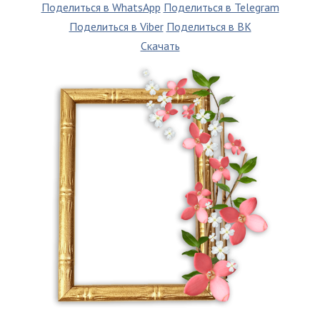
Поделиться в WhatsApp
Поделиться в Telegram
Поделиться в Viber
Поделиться в ВК
Скачать