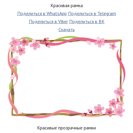
Красивая рамка
Поделиться в WhatsApp
Поделиться в Telegram
Поделиться в Viber
Поделиться в ВК
Скачать
Красивые прозрачные рамки