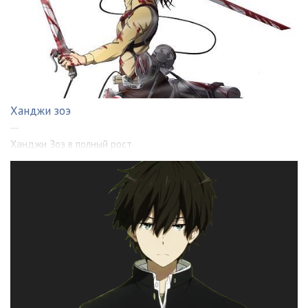
Ханджи зоэ
---
Ханджи Зоэ в полный рост