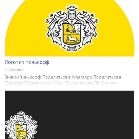
Логотип тинькофф
пнг логотипы
Значок тинькофф Поделиться в WhatsApp Поделиться в
Telegram Поделиться в Viber Поделиться в ВК Скачать