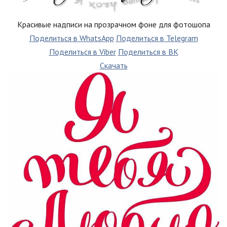
Красивые надписи на прозрачном фоне для фотошопа
Поделиться в WhatsApp
Поделиться в Telegram
Поделиться в Viber
Поделиться в ВК
Скачать