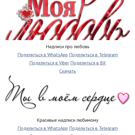
Надписи про любовь
Поделиться в WhatsApp
Поделиться в Telegram
Поделиться в Viber
Поделиться в ВК
Скачать
Красивые надписи любимому
Поделиться в WhatsApp
Поделиться в Telegram