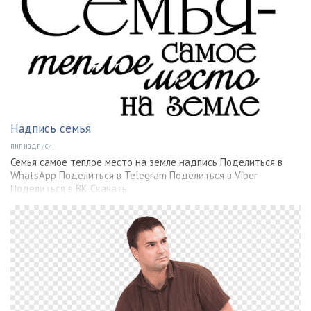
Надпись семья
пнг надписи
Семья самое теплое место на земле надпись Поделиться в
WhatsApp Поделиться в Telegram Поделиться в Viber
Поделиться в ВК Скачать