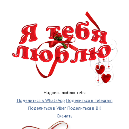
Надпись люблю тебя
Поделиться в WhatsApp
Поделиться в Telegram
Поделиться в Viber
Поделиться в ВК
Скачать