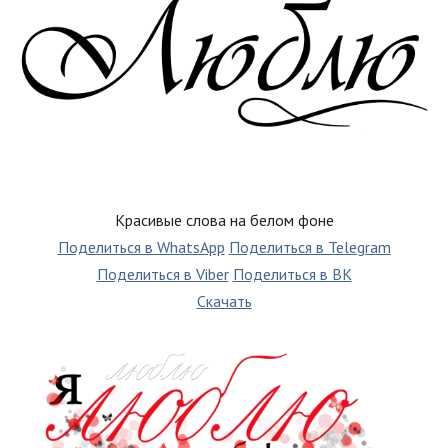
Красивые слова на белом фоне
Поделиться в WhatsApp
Поделиться в Telegram
Поделиться в Viber
Поделиться в ВК
Скачать