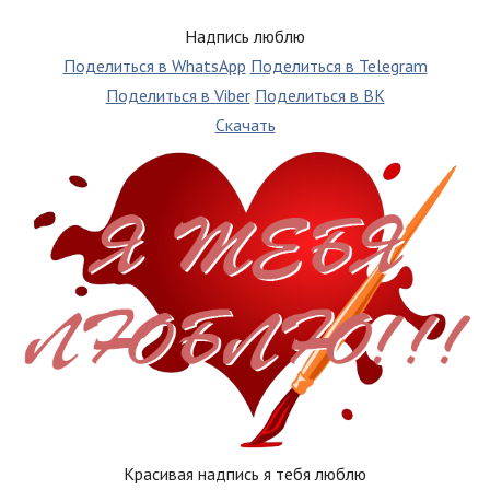
Надпись люблю
Поделиться в WhatsApp
Поделиться в Telegram
Поделиться в Viber
Поделиться в ВК
Скачать
Красивая надпись я тебя люблю