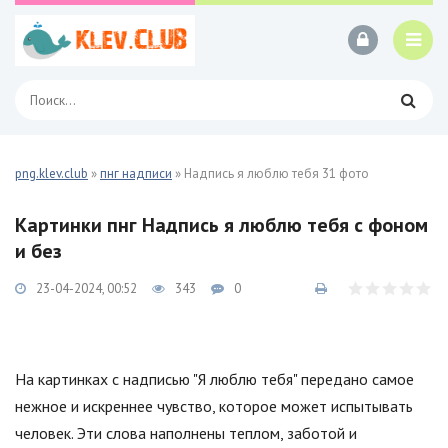
png.klev.club
»
пнг надписи
» Надпись я люблю тебя 31 фото
Картинки пнг Надпись я люблю тебя с фоном
и без
23-04-2024, 00:52
343
0
На картинках с надписью "Я люблю тебя" передано самое
нежное и искреннее чувство, которое может испытывать
человек. Эти слова наполнены теплом, заботой и