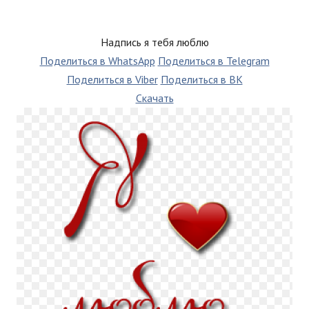
Надпись я тебя люблю
Поделиться в WhatsApp
Поделиться в Telegram
Поделиться в Viber
Поделиться в ВК
Скачать