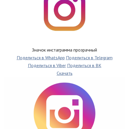
Значок инстаграмма прозрачный
Поделиться в WhatsApp
Поделиться в Telegram
Поделиться в Viber
Поделиться в ВК
Скачать