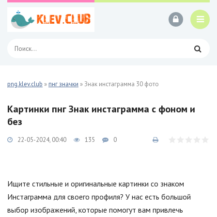
png.klev.club
»
пнг значки
» Знак инстаграмма 30 фото
Картинки пнг Знак инстаграмма с фоном и
без
22-05-2024, 00:40
135
0
Ищите стильные и оригинальные картинки со знаком
Инстаграмма для своего профиля? У нас есть большой
выбор изображений, которые помогут вам привлечь