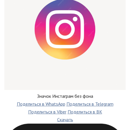
Значок Инстаграм без фона
Поделиться в WhatsApp
Поделиться в Telegram
Поделиться в Viber
Поделиться в ВК
Скачать