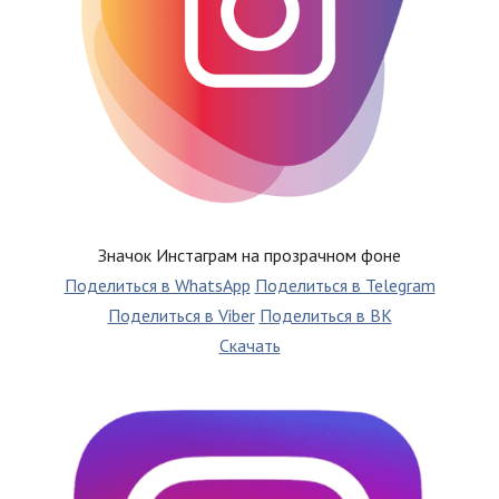
Значок Инстаграм на прозрачном фоне
Поделиться в WhatsApp
Поделиться в Telegram
Поделиться в Viber
Поделиться в ВК
Скачать