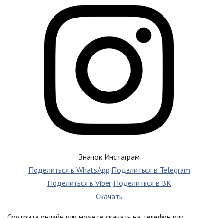
Значок Инстаграм
Поделиться в WhatsApp
Поделиться в Telegram
Поделиться в Viber
Поделиться в ВК
Скачать
Смотрите онлайн или можете скачать на телефон или