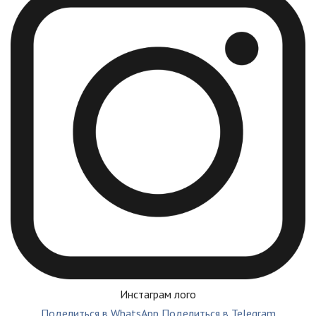
Инстаграм лого
Поделиться в WhatsApp
Поделиться в Telegram