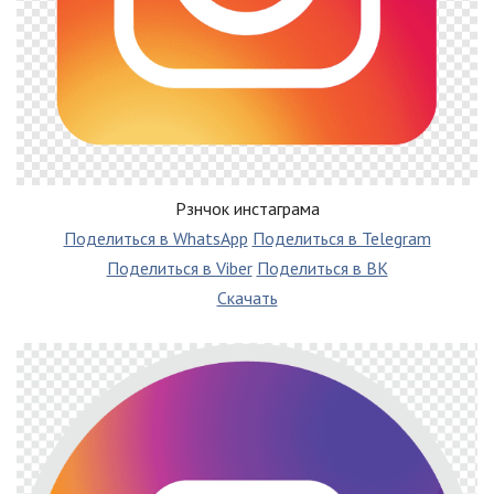
Pзнчок инстаграма
Поделиться в WhatsApp
Поделиться в Telegram
Поделиться в Viber
Поделиться в ВК
Скачать