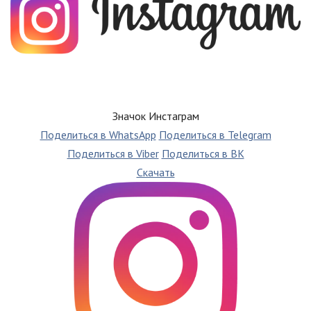
Значок Инстаграм
Поделиться в WhatsApp
Поделиться в Telegram
Поделиться в Viber
Поделиться в ВК
Скачать