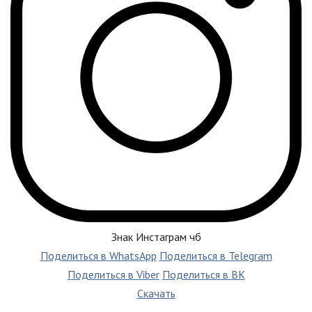
Знак Инстаграм чб
Поделиться в WhatsApp
Поделиться в Telegram
Поделиться в Viber
Поделиться в ВК
Скачать