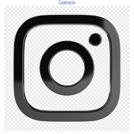
Скачать