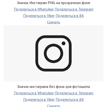
Значок Инстаграм PNG на прозрачном фоне
Поделиться в WhatsApp
Поделиться в Telegram
Поделиться в Viber
Поделиться в ВК
Скачать
Значок инстаграма без фона для фотошопа
Поделиться в WhatsApp
Поделиться в Telegram
Поделиться в Viber
Поделиться в ВК
Скачать