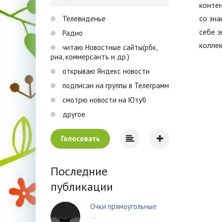
контен
со зна
Телевиденье
себе 
Радио
коллек
читаю Новостные сайты(рбк,
риа, коммерсантъ и др.)
открываю Яндекс новости
подписан на группы в Телеграмм
смотрю новости на Ютуб
другое
Голосовать
Последние
публикации
Очки прямоугольные
---