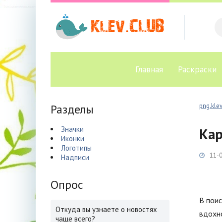
Главная
Раскраски
Разделы
png.klev
Значки
Кар
Иконки
Логотипы
11-0
Надписи
Опрос
В поис
Откуда вы узнаете о новостях
вдохно
чаще всего?