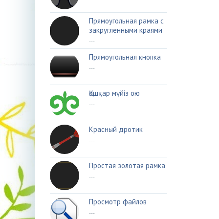
Прямоугольная рамка с
закругленными краями
---
Прямоугольная кнопка
---
Қошқар мүйіз ою
---
Красный дротик
---
Простая золотая рамка
---
Просмотр файлов
---